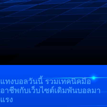
แทงบอลวันนี้ รวมเทคนิคมือ
อาชีพกับเว็บไซต์เดิมพันบอลมา
แรง