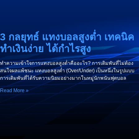
3 กลยุทธ์ แทงบอลสูงต่ำ เทคนิค
ทำเงินง่าย ได้กำไรสูง
ทำความเข้าใจการแทงบอลสูงต่ำคืออะไร? การเดิมพันที่ไม่ต้อง
สนใจผลแพ้ชนะ แทงบอลสูงต่ำ (Over/Under) เป็นหนึ่งในรูปแบบ
การเดิมพันที่ได้รับความนิยมอย่างมากในหมู่นักพนันฟุตบอล
Read More »