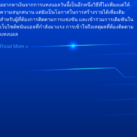
อยากหาเงินจากการแทงบอลวันนี้เป็นอีกหนึ่งวิธีที่ไม่เพียงแต่ให้
ความสนุกสนาน แต่ยังเป็นโอกาสในการสร้างรายได้เพิ่มเติม
สำหรับผู้ที่ต้องการติดตามการแข่งขัน และเข้าร่วมการเดิมพันใน
เว็บไซต์พนันบอลที่กำลังมาแรง การเข้าใจถึงเหตุผลที่ต้องติดตาม
แทงบอล
Read More »