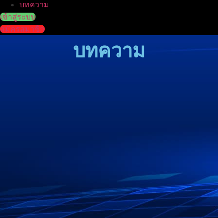
บทความ
เข้าสู่ระบบ
สมัครสมาชิก
บทความ