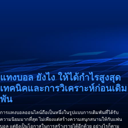
แทงบอล ยังไง ให้ได้กำไรสูงสุด
เทคนิคและการวิเคราะห์ก่อนเดิม
พัน
การแทงบอลออนไลน์ถือเป็นหนึ่งในรูปแบบการเดิมพันที่ได้รับ
ความนิยมมากที่สุด ไม่เพียงแต่สร้างความสนุกสนานให้กับแฟน
บอล แต่ยังเป็นโอกาสในการสร้างรายได้อีกด้วย อย่างไรก็ตาม