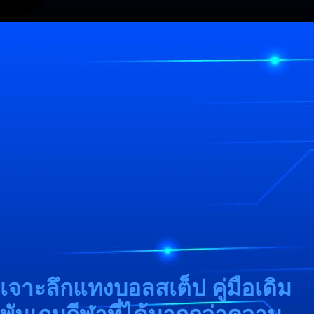
เจาะลึกแทงบอลสเต็ป คู่มือเดิม