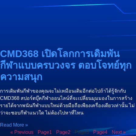
CMD368 เปิดโลกการเดิมพัน
กีฬาแบบครบวงจร ตอบโจทย์ทุก
ความสนุก
การเดิมพันกีฬาของคุณจะไม่เหมือนเดิมอีกต่อไปถ้าได้รู้จักกับ
CMD368 สปอร์ตบุ๊คกีฬาออนไลน์ที่จะเปลี่ยนมุมมองในการสร้าง
รายได้จากพนันกีฬาแบบใหม่ด้วยมือถือเพียงเครื่องเดียวเท่านั้น ไม่
ว่าจะชอบกีฬาแนวใด ไม่ต้องไปหาที่ไหน
Read More »
« Previous
Page
1
Page
2
Page
3
Page
4
Next »