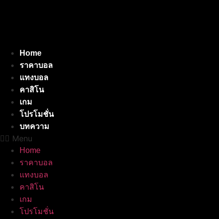
Skip
to
content
Home
ราคาบอล
แทงบอล
คาสิโน
เกม
โปรโมชั่น
บทความ
Menu
Home
ราคาบอล
แทงบอล
คาสิโน
เกม
โปรโมชั่น