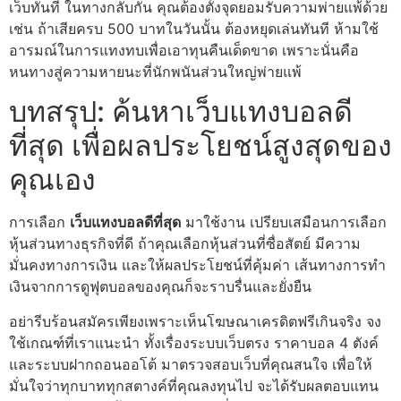
เว็บทันที ในทางกลับกัน คุณต้องตั้งจุดยอมรับความพ่ายแพ้ด้วย
เช่น ถ้าเสียครบ 500 บาทในวันนั้น ต้องหยุดเล่นทันที ห้ามใช้
อารมณ์ในการแทงทบเพื่อเอาทุนคืนเด็ดขาด เพราะนั่นคือ
หนทางสู่ความหายนะที่นักพนันส่วนใหญ่พ่ายแพ้
บทสรุป: ค้นหาเว็บแทงบอลดี
ที่สุด เพื่อผลประโยชน์สูงสุดของ
คุณเอง
การเลือก
เว็บแทงบอลดีที่สุด
มาใช้งาน เปรียบเสมือนการเลือก
หุ้นส่วนทางธุรกิจที่ดี ถ้าคุณเลือกหุ้นส่วนที่ซื่อสัตย์ มีความ
มั่นคงทางการเงิน และให้ผลประโยชน์ที่คุ้มค่า เส้นทางการทำ
เงินจากการดูฟุตบอลของคุณก็จะราบรื่นและยั่งยืน
อย่ารีบร้อนสมัครเพียงเพราะเห็นโฆษณาเครดิตฟรีเกินจริง จง
ใช้เกณฑ์ที่เราแนะนำ ทั้งเรื่องระบบเว็บตรง ราคาบอล 4 ตังค์
และระบบฝากถอนออโต้ มาตรวจสอบเว็บที่คุณสนใจ เพื่อให้
มั่นใจว่าทุกบาททุกสตางค์ที่คุณลงทุนไป จะได้รับผลตอบแทน