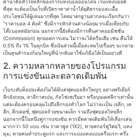
ค่าน้ำคือหัวใจหลักของการแทงบอลออนไลน์ เว็บแทงบอลดี
ที่สุด จะต้องเป็นเว็บที่เปิดราคาค่าน้ำได้ยุติธรรมและเอื้อ
ประโยชน์ให้ผู้เล่นมากที่สุด โดยมาตรฐานสากลจะเรียกกันว่า
“ราคาบอล 4 ตังค์” ซึ่งมีการหักส่วนต่างน้อยมากเมื่อเทียบกับ
โต๊ะบอลสมัยก่อน นอกจากนี้ยังต้องมีการคืนค่าคอมมิชชั่น
(Commission) ทุกยอดการเล่น ไม่ว่าจะได้หรือเสีย เช่น คืนให้
0.5% ถึง 1% ในทุกบิล ซึ่งเงินส่วนนี้เมื่อสะสมไปเรื่อยๆ จะกลาย
เป็นทุนสำรองก้อนใหญ่ที่นำกลับมาใช้แก้มือได้เป็นอย่างดี
2. ความหลากหลายของโปรแกรม
การแข่งขันและตลาดเดิมพัน
เว็บระดับท็อปจะต้องไม่ได้มีแค่ฟุตบอลลีกใหญ่ๆ อย่างพรีเมียร์
ลีกอังกฤษ, ลาลีกาสเปน, กัลโช่เซเรียอา หรือบุนเดสลีกาเท่านั้น
แต่จะต้องครอบคลุมไปถึงลีกรองทั่วโลก ไม่ว่าจะเป็น เจลีก, เค
ลีก, ลีกเดอซ์, ฟุตบอลถ้วยขนาดเล็ก รวมถึงฟุตบอลไทยลีก
นอกจากนี้ในหนึ่งคู่การแข่งขัน ควรมีตลาดเดิมพันให้เลือกเล่น
มากกว่า 50 แบบ เช่น ราคาพูล (1X2), ทายสกอร์คู่วิต่อวิ, แทง
มุม, ทายคนทำประตูแรก และการแบ่งแทงแบบครึ่งแรก-ครึ่ง