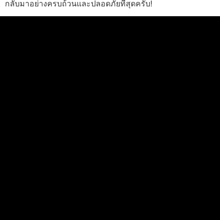
กลับมาอย่างครบถ้วนและปลอดภัยที่สุดครับ!