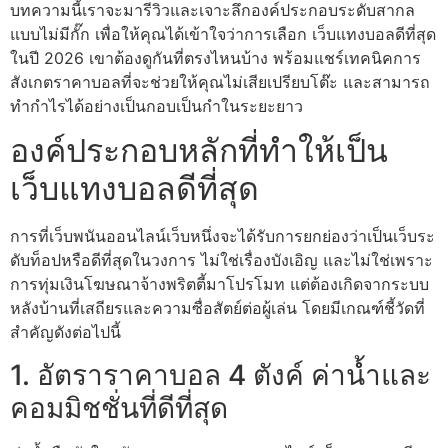
บทความนี้เราจะมารีวิวและเจาะลึกองค์ประกอบระดับสากล
แบบไม่มีกั๊ก เพื่อให้คุณได้เข้าใจว่าการเลือก เว็บแทงบอลดีที่สุด
ในปี 2026 เขาต้องดูกันที่ตรงไหนบ้าง พร้อมแชร์เทคนิคการ
สังเกตราคาบอลที่จะช่วยให้คุณไม่เสียเปรียบโต๊ะ และสามารถ
ทำกำไรได้อย่างเป็นกอบเป็นกำในระยะยาว
องค์ประกอบหลักที่ทำให้เป็น
เว็บแทงบอลดีที่สุด
การที่เว็บพนันออนไลน์เว็บหนึ่งจะได้รับการยกย่องว่าเป็นเว็บระ
ดับท็อปหรือดีที่สุดในวงการ ไม่ใช่เรื่องบังเอิญ และไม่ใช่เพราะ
การทุ่มเงินโฆษณาจ้างพริตตี้มาโปรโมท แต่ต้องเกิดจากระบบ
หลังบ้านที่เสถียรและความซื่อสัตย์ต่อผู้เล่น โดยมีเกณฑ์ชี้วัดที่
สำคัญดังต่อไปนี้
1. อัตราราคาบอล 4 ตังค์ ค่าน้ำและ
คอมมิชชั่นที่ดีที่สุด