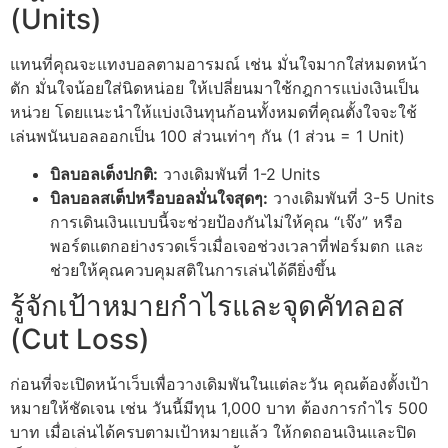
(Units)
แทนที่คุณจะแทงบอลตามอารมณ์ เช่น มั่นใจมากใส่หมดหน้า
ตัก มั่นใจน้อยใส่นิดหน่อย ให้เปลี่ยนมาใช้กฎการแบ่งเงินเป็น
หน่วย โดยแนะนำให้แบ่งเงินทุนก้อนทั้งหมดที่คุณตั้งใจจะใช้
เล่นพนันบอลออกเป็น 100 ส่วนเท่าๆ กัน (1 ส่วน = 1 Unit)
บิลบอลเต็งปกติ:
วางเดิมพันที่ 1-2 Units
บิลบอลสเต็ปหรือบอลมั่นใจสุดๆ:
วางเดิมพันที่ 3-5 Units
การเดินเงินแบบนี้จะช่วยป้องกันไม่ให้คุณ “เจ๊ง” หรือ
พอร์ตแตกอย่างรวดเร็วเมื่อเจอช่วงเวลาที่ฟอร์มตก และ
ช่วยให้คุณควบคุมสติในการเล่นได้ดียิ่งขึ้น
รู้จักเป้าหมายกำไรและจุดคัทลอส
(Cut Loss)
ก่อนที่จะเปิดหน้าเว็บเพื่อวางเดิมพันในแต่ละวัน คุณต้องตั้งเป้า
หมายให้ชัดเจน เช่น วันนี้มีทุน 1,000 บาท ต้องการกำไร 500
บาท เมื่อเล่นได้ครบตามเป้าหมายแล้ว ให้กดถอนเงินและปิด