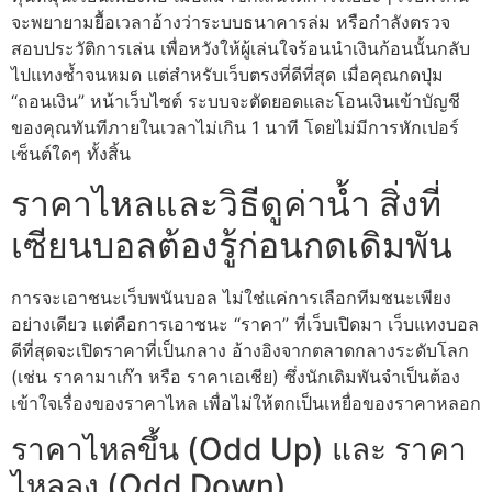
จะพยายามยื้อเวลาอ้างว่าระบบธนาคารล่ม หรือกำลังตรวจ
สอบประวัติการเล่น เพื่อหวังให้ผู้เล่นใจร้อนนำเงินก้อนนั้นกลับ
ไปแทงซ้ำจนหมด แต่สำหรับเว็บตรงที่ดีที่สุด เมื่อคุณกดปุ่ม
“ถอนเงิน” หน้าเว็บไซต์ ระบบจะตัดยอดและโอนเงินเข้าบัญชี
ของคุณทันทีภายในเวลาไม่เกิน 1 นาที โดยไม่มีการหักเปอร์
เซ็นต์ใดๆ ทั้งสิ้น
ราคาไหลและวิธีดูค่าน้ำ สิ่งที่
เซียนบอลต้องรู้ก่อนกดเดิมพัน
การจะเอาชนะเว็บพนันบอล ไม่ใช่แค่การเลือกทีมชนะเพียง
อย่างเดียว แต่คือการเอาชนะ “ราคา” ที่เว็บเปิดมา เว็บแทงบอล
ดีที่สุดจะเปิดราคาที่เป็นกลาง อ้างอิงจากตลาดกลางระดับโลก
(เช่น ราคามาเก๊า หรือ ราคาเอเชีย) ซึ่งนักเดิมพันจำเป็นต้อง
เข้าใจเรื่องของราคาไหล เพื่อไม่ให้ตกเป็นเหยื่อของราคาหลอก
ราคาไหลขึ้น (Odd Up) และ ราคา
ไหลลง (Odd Down)