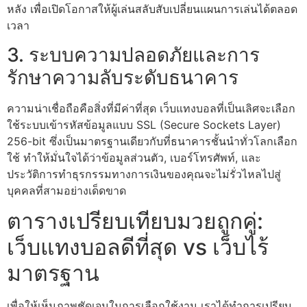
หลัง เพื่อเปิดโอกาสให้ผู้เล่นสลับสับเปลี่ยนแผนการเล่นได้ตลอด
เวลา
3. ระบบความปลอดภัยและการ
รักษาความลับระดับธนาคาร
ความน่าเชื่อถือคือสิ่งที่มีค่าที่สุด เว็บแทงบอลที่เป็นเลิศจะเลือก
ใช้ระบบเข้ารหัสข้อมูลแบบ SSL (Secure Sockets Layer)
256-bit ซึ่งเป็นมาตรฐานเดียวกับที่ธนาคารชั้นนำทั่วโลกเลือก
ใช้ ทำให้มั่นใจได้ว่าข้อมูลส่วนตัว, เบอร์โทรศัพท์, และ
ประวัติการทำธุรกรรมทางการเงินของคุณจะไม่รั่วไหลไปสู่
บุคคลที่สามอย่างเด็ดขาด
ตารางเปรียบเทียบมวยถูกคู่:
เว็บแทงบอลดีที่สุด vs เว็บไร้
มาตรฐาน
เพื่อให้เห็นภาพชัดเจนในการเลือกใช้งาน เราได้ทำการเปรียบ