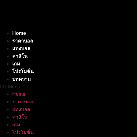
Skip
to
content
Home
ราคาบอล
แทงบอล
คาสิโน
เกม
โปรโมชั่น
บทความ
Menu
Home
ราคาบอล
แทงบอล
คาสิโน
เกม
โปรโมชั่น