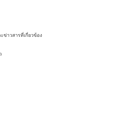
ข่าวสารที่เกี่ยวข้อง
ว