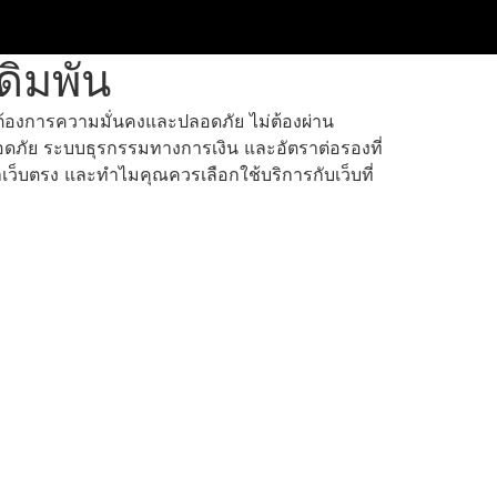
ดิมพัน
ที่ต้องการความมั่นคงและปลอดภัย ไม่ต้องผ่าน
อดภัย ระบบธุรกรรมทางการเงิน และอัตราต่อรองที่
อลเว็บตรง และทำไมคุณควรเลือกใช้บริการกับเว็บที่