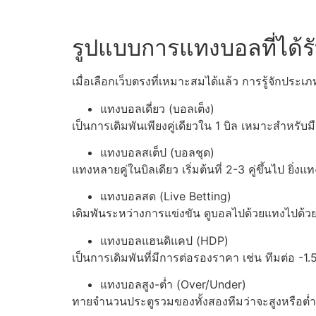
รูปแบบการแทงบอลที่ได้
เมื่อเลือกเว็บตรงที่เหมาะสมได้แล้ว การรู้จักประ
แทงบอลเดี่ยว (บอลเต็ง)
เป็นการเดิมพันเพียงคู่เดียวใน 1 บิล เหมาะสำหรับม
แทงบอลสเต็ป (บอลชุด)
แทงหลายคู่ในบิลเดียว เริ่มต้นที่ 2-3 คู่ขึ้นไป ยิ่งแท
แทงบอลสด (Live Betting)
เดิมพันระหว่างการแข่งขัน ดูบอลไปด้วยแทงไปด้ว
แทงบอลแฮนดิแคป (HDP)
เป็นการเดิมพันที่มีการต่อรองราคา เช่น ทีมต่อ -1.
แทงบอลสูง-ต่ำ (Over/Under)
ทายจำนวนประตูรวมของทั้งสองทีมว่าจะสูงหรือต่ำ