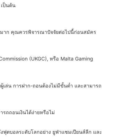
 เป็นต้น
ัญมาก คุณควรพิจารณาปัจจัยต่อไปนี้ก่อนสมัคร
g Commission (UKGC), หรือ Malta Gaming
้เล่น การฝาก-ถอนต้องไม่มีขั้นต่ำ และสามารถ
มารถถอนเงินได้ง่ายหรือไม่
ปจนถึงฟุตบอลระดับโลกอย่าง ยูฟ่าแชมเปียนส์ลีก และ