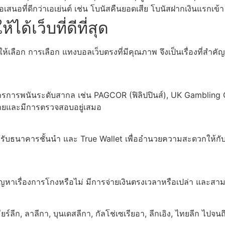
้อเสนอที่ดีกว่าเอเย่นต์ เช่น โบนัสคืนยอดเสีย โบนัสฝากเงินแรกเข้า
ด้เว็บที่ดีที่สุด
้เลือก การเลือก แทงบอลเว็บตรงที่มีคุณภาพ จึงเป็นเรื่องที่สำค
์กรการพนันระดับสากล เช่น PAGCOR (ฟิลิปปินส์), UK Gamblin
หมายและมีการตรวจสอบอยู่เสมอ
บธนาคารชั้นนำ และ True Wallet เพื่ออำนวยความสะดวกให้กับผู
ีปัญหาเรื่องการโกงหรือไม่ มีการจ่ายเงินตรงเวลาหรือเปล่า และสา
ีเมียร์ลีก, ลาลีกา, บุนเดสลีกา, กัลโช่เซเรียอา, ลีกเอิง, ไทยลีก ไ