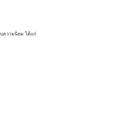
ับความนิยม ได้แก่