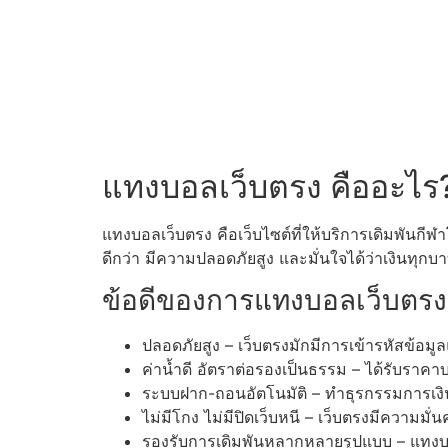
แทงบอลเว็บตรง คืออะไร
แทงบอลเว็บตรง คือเว็บไซต์ที่ให้บริการเดิมพันกี
ดีกว่า มีความปลอดภัยสูง และมั่นใจได้ว่าเงินทุกบ
ข้อดีของการแทงบอลเว็บตรง
ปลอดภัยสูง – เว็บตรงมักมีการเข้ารหัสข้อมู
ค่าน้ำดี อัตราต่อรองเป็นธรรม – ได้รับราคาบ
ระบบฝาก-ถอนอัตโนมัติ – ทำธุรกรรมการเงิ
ไม่มีโกง ไม่มีปิดเว็บหนี – เว็บตรงมีความมั่
รองรับการเดิมพันหลากหลายรูปแบบ – แทงบอลเ