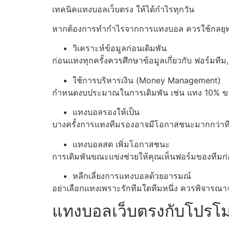
เทคนิคแทงบอลเว็บตรง ให้ได้กำไรทุกวัน
หากต้องการทำกำไรจากการแทงบอล ควรใช้กลยุทธ
วิเคราะห์ข้อมูลก่อนเดิมพัน
ก่อนแทงทุกครั้งควรศึกษาข้อมูลเกี่ยวกับ ฟอร์มทีม
ใช้การบริหารเงิน (Money Management)
กำหนดงบประมาณในการเดิมพัน เช่น แทง 10% ของทุ
แทงบอลรองให้เป็น
บางครั้งการแทงทีมรองอาจมีโอกาสชนะมากกว่าทีม
แทงบอลสด เพิ่มโอกาสชนะ
การเดิมพันขณะแข่งช่วยให้คุณเห็นฟอร์มของทีมก่
หลีกเลี่ยงการแทงบอลด้วยอารมณ์
อย่าเลือกแทงเพราะรักทีมใดทีมหนึ่ง ควรพิจารณาจา
แทงบอลเว็บตรงกับโปรโมชั