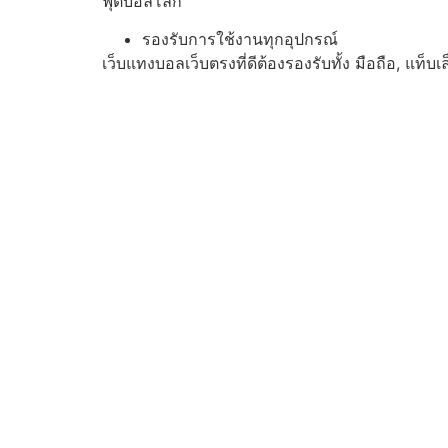
ฟุตบอลโลก
รองรับการใช้งานทุกอุปกรณ์
เว็บแทงบอลเว็บตรงที่ดีต้องรองรับทั้ง มือถือ, แท็