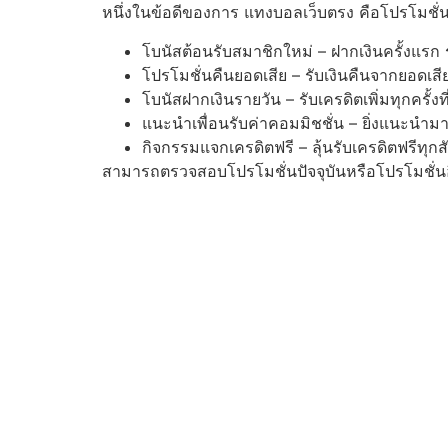
หนึ่งในข้อดีของการ แทงบอลเว็บตรง คือโปรโมชั่นและ
โบนัสต้อนรับสมาชิกใหม่ – ฝากเงินครั้งแรก 
โปรโมชั่นคืนยอดเสีย – รับเงินคืนจากยอดเสีย
โบนัสฝากเงินรายวัน – รับเครดิตเพิ่มทุกครั้งที
แนะนำเพื่อนรับค่าคอมมิชชั่น – ยิ่งแนะนำมาก 
กิจกรรมแจกเครดิตฟรี – ลุ้นรับเครดิตฟรีทุกส
สามารถตรวจสอบโปรโมชั่นปัจจุบันหรือโปรโมชั่นอื่